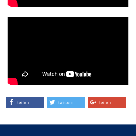
teilen
twittern
teilen